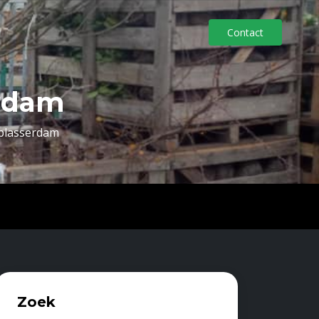
Contact
erdam
lblasserdam
Zoek