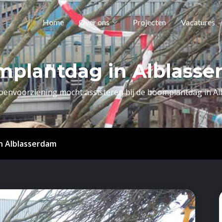
Home
Over ons
Projecten
Vacatures
plantdag in Alblass
oenvoorziening mocht assisteren bij de boomplantdag in A
n Alblasserdam