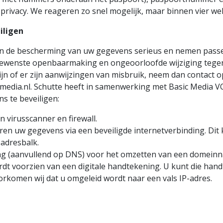
 privacy. We reageren zo snel mogelijk, maar binnen vier we
iligen
n de bescherming van uw gegevens serieus en nemen pass
ewenste openbaarmaking en ongeoorloofde wijziging tegen t
jn of er zijn aanwijzingen van misbruik, neem dan contact o
cmedia.nl. Schutte heeft in samenwerking met Basic Media 
 te beveiligen:
n virusscanner en firewall.
ren uw gegevens via een beveiligde internetverbinding. Dit 
 adresbalk.
ing (aanvullend op DNS) voor het omzetten van een domein
rdt voorzien van een digitale handtekening. U kunt die han
orkomen wij dat u omgeleid wordt naar een vals IP-adres.