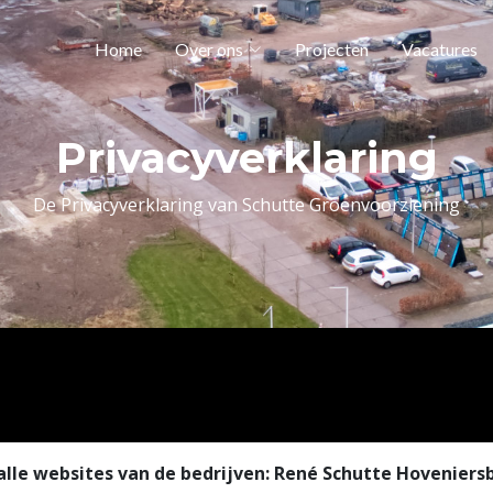
Home
Over ons
Projecten
Vacatures
Privacyverklaring
De Privacyverklaring van Schutte Groenvoorziening
r alle websites van de bedrijven: René Schutte Hoveniers