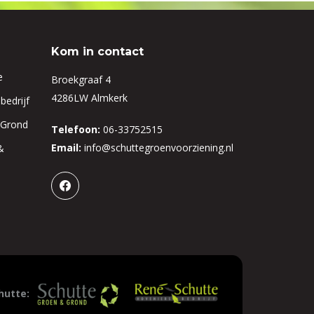
Kom in contact
e
Broekgraaf 4
4286LW Almkerk
bedrijf
 Grond
Telefoon:
06-33752515
Email:
info@schuttegroenvoorziening.nl
&
hutte: