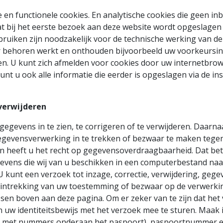
e en functionele cookies. En analytische cookies die geen i
dat bij het eerste bezoek aan deze website wordt opgeslagen
bruiken zijn noodzakelijk voor de technische werking van 
r behoren werkt en onthouden bijvoorbeeld uw voorkeursins
n. U kunt zich afmelden voor cookies door uw internetbrows
nt u ook alle informatie die eerder is opgeslagen via de in
verwijderen
egevens in te zien, te corrigeren of te verwijderen. Daarna
gevensverwerking in te trekken of bezwaar te maken tege
 heeft u het recht op gegevensoverdraagbaarheid. Dat bete
vens die wij van u beschikken in een computerbestand naar
U kunt een verzoek tot inzage, correctie, verwijdering, ge
 intrekking van uw toestemming of bezwaar op de verwerk
sen boven aan deze pagina. Om er zeker van te zijn dat het 
n uw identiteitsbewijs met het verzoek mee te sturen. Maak
ok met nummers onderaan het paspoort), paspoortnummer 